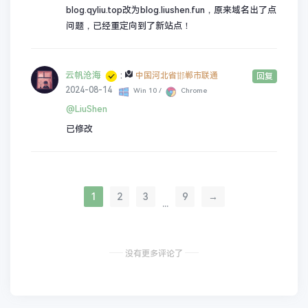
blog.qyliu.top改为blog.liushen.fun，原来域名出了点
问题，已经重定向到了新站点！
云帆沧海
:
中国河北省邯郸市联通
回复
2024-08-14
Win 10 /
Chrome
@LiuShen
已修改
1
2
3
9
→
...
没有更多评论了