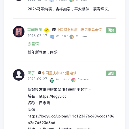
2026马年纳福，吉祥如意，平安相伴，福寿绵长。
喜闻乐见
:
中国河北省唐山市乐亭县电信
回复
2026-02-17
Win 10 /
Chrome
@星语
新年新气象，同乐!
栗子
:
中国重庆市江北区电信
回复
2025-09-27
Android /
Chrome
新站换友链啦啦啦😀服务器租不起了～
域名：https://logyu.cc
名称：日志屿
头像：
https://logyu.cc/upload/11c123476c404cdca486
b2e74593d8bd