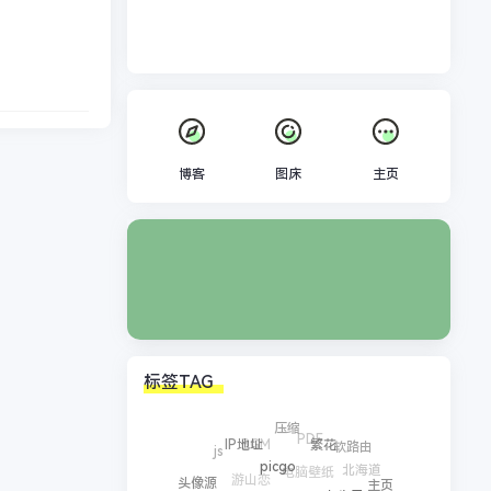
博客
图床
主页
标签TAG
压缩
PDF
BGM
IP地址
软路由
繁花
js
电脑壁纸
北海道
picgo
游山恋
头像源
主页