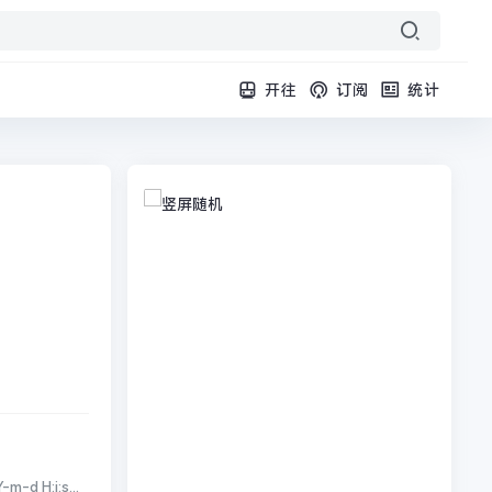
开往
订阅
统计
H:i:s...