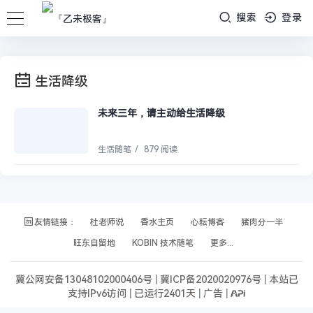
搜索
登录
生活降级
未来三年，请主动给生活降级
生活随笔
/
879 阅读
友情链接：
杜老师说
香水主页
心耘博客
猪肉分一半
旺东自留地
KOBIN 技术随笔
更多...
冀公网安备13048102000406号
|
冀ICP备2020020976号
|
本站已
支持IPv6访问
|
已运行2401天
|
广告
|