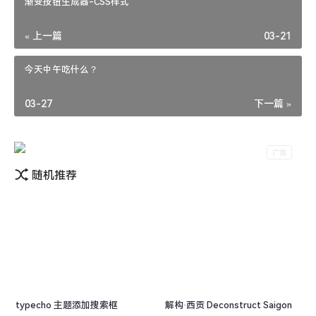
渐变按钮生成器-CSS样式
« 上一篇
03-21
今天中午吃什么？
03-27
下一篇 »
随机推荐
typecho 主题添加搜索框
解构·西贡 Deconstruct Saigon