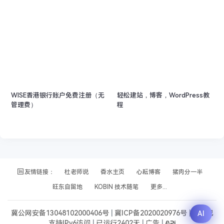
WISE香港银行账户免费注册（无
轻松建站，博客，WordPress教
管理费）
程
友情链接：
杜老师说
香水主页
心耘博客
猪肉分一半
旺东自留地
KOBIN 技术随笔
更多...
冀公网安备13048102000406号
|
冀ICP备2020020976号
|
本站已
AI
支持IPv6访问
|
已运行2402天
|
广告
|