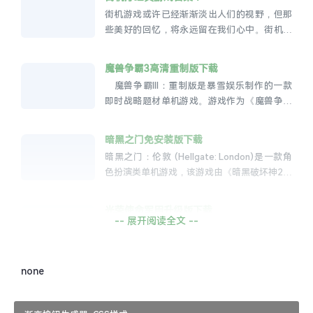
街机游戏或许已经渐渐淡出人们的视野，但那
些美好的回忆，将永远留在我们心中。街机游
戏，是时光的见证，是我们青春的烙印。让我
们永远怀揣着那份对游戏的热爱，继...
魔兽争霸3高清重制版下载
魔兽争霸III：重制版是暴雪娱乐制作的一款
即时战略题材单机游戏。游戏作为《魔兽争霸
III：混乱之治》和《魔兽争霸III：冰封王座》的
重制版本，于2020...
暗黑之门免安装版下载
暗黑之门：伦敦 (Hellgate: London)是一款角
色扮演类单机游戏，该游戏由《暗黑破坏神2》
原班人马组成的 旗舰工作室 开发，于2007年
10...
光荣使命军用升级版下载
-- 展开阅读全文 --
光荣使命 由中国人民解放军南京军区军事游戏
开发与管理中心和光荣使命网络联合推出，光
荣使命网络宣传为“中国首款军事游戏”，由基
none
础训练、单兵任务和班组对抗三...
本文来自投稿，不代表本站立场，如若转载，请注明出处：