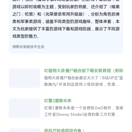
游戏以即时战略为主题，受到玩家的热爱。还介绍了《暗黑
之门：伦敦》和《光荣使命军用升级版》，分别为角色扮演
类和军事类游戏，涵盖不同类型的游戏趣味。整体来看，本
文为玩家提供了丰富的游戏下载和游戏回顾，展示了不同游
戏类型的魅力。
摘要由智能技术生成
红植物大战僵尸融合版下载安装教程（附经
典版）
植物大战僵尸融合版最近太火了！B站UP主"蓝
飘飘fly"开发的这款同人塔防游戏，凭借独创
的"植物融合系统"，让经典玩法焕然一新...
红警2重聚未来
红警2重聚未来是一个由君悦OwO制作，雪域
工作室(Snowy Studio)运营的第三方红警客户
端，专为新版Windows系统打造，致力于解决
游戏对于系统...
街机厅经典游戏合集！