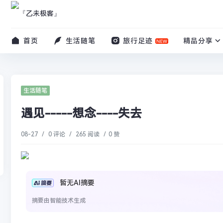
首页
生活随笔
旅行足迹
精品分享
生活随笔
遇见-----想念----失去
08-27
/
0 评论
/
265 阅读
/
0 赞
暂无AI摘要
摘要由智能技术生成