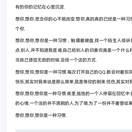
有的你的记忆在心里沉淀.
想你,想你,思念你的心不能改变.想你,真的真的已经是一种
个你,
想你,想你,想你是一种习惯，触摸着键盘,找一个陌生人倾
点.别人,并不知道我是谁,自己给别人的印象究竟是一个什么
当自己感觉无助的时候,会找一个这的方式.
想你,想你,想你是一种习惯.每次打开自己的QQ,都会对着你
快乐,其实对我来说是那么简单,就是等你的到来.忧伤,其实对
想你,想你,想你是一种习惯.夜里,孤独的一个人停留在回忆中
的心情,一个活的并不洒脱的人,为了情,为了一份并不奢望结果
想你,想你,想你是一种习惯.