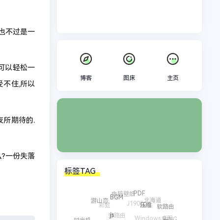
绪也不过是一
可以轻松一
博客
图床
主页
受不住,所以
夜所期待的.
么?一份失落
标签TAG
电脑壁纸
PDF
BGM
北海道
游山恋
J1900
彩虹
软路由
压缩
旁路由
Windows桌面
BING
js