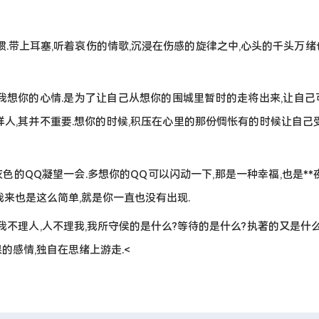
习惯.带上耳塞,听着哀伤的情歌,沉浸在伤感的旋律之中,心头的千头万
诉我想你的心情.是为了让自己从想你的围城里暂时的走将出来,让自己
样人,其并不重要.想你的时候,积压在心里的那份惆怅有的时候让自己
灰色的QQ凝望一会.多想你的QQ可以闪动一下,那是一种幸福,也是**
我来也是这么简单,就是你一直也没有出现.
.我不理人,人不理我,我所守侯的是什么?等待的是什么?执著的又是什
的感情,独自在思绪上游走.<