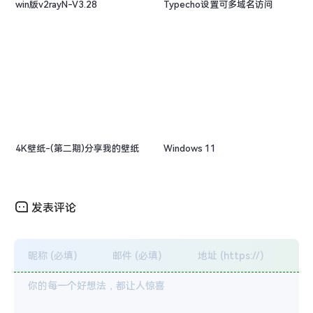
win版v2rayN-V3.28
Typecho设置可多域名访问
然后，就大功告成啦。至于样式，可自行在上面的输出代
码上加一个层，调整其 CSS 即可。
第二种方案
<?php
$me = md5(strtolower(
'279721075@qq.com'
)); 
//这里填
4K壁纸-(第二期)分享我的壁纸
Windows 11
$boy = md5(strtolower(
'279721075@qq.com'
)); 
//这里填
$rz = md5(strtolower($comments->mail)); 
//用于判断邮箱
//博主样式
$str =  
发表评论
.7rem;border-radius: .25rem;background-color:#1ECD97;
//好友样式
$str2 =  
.7rem;border-radius: .25rem;background-color:#1ECD97;
//开始判断
if
echo
 $str;            
//如果条件成立则输出'博主'样式