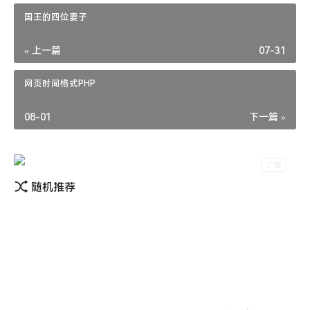
echo
'VIP1'
国王的四位妻子
    }
elseif
 ($rbq<
20
 && $rbq>=
10
echo
'VIP2'
« 上一篇
07-31
    }
elseif
 ($rbq<
40
 && $rbq>=
20
echo
'VIP3'
网页时间格式PHP
    }
elseif
 ($rbq<
80
 && $rbq>=
40
echo
'VIP4'
08-01
下一篇 »
    }
elseif
 ($rbq<
100
 && $rbq>=
80
echo
'VIP5'
    }
elseif
 ($rbq>=
100
echo
'SVIP'
随机推荐
再打开主题评论模板 comments.php 文件，在评论者名字
输出位置后加上如下代码。
<?php
 dengji($comments->mail);
?>