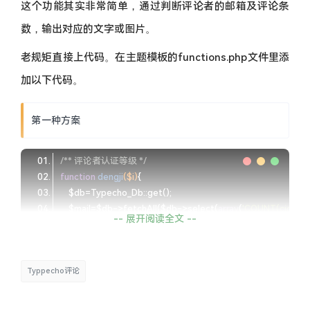
这个功能其实非常简单，通过判断评论者的邮箱及评论条
数，输出对应的文字或图片。
老规矩直接上代码。在主题模板的functions.php文件里添
加以下代码。
第一种方案
/** 评论者认证等级 */
function
dengji
($i)
    $mail=$db->fetchAll($db->select(
array
(
'COUNT(cid)'
=>
-- 展开阅读全文 --
    >from(
'table.comments'
)->where(
'mail = ?'
, $i)->where(
'
foreach
 ($mail 
as
    $rbq=$sl[
'rbq'
Typpecho评论
if
($rbq<
1
echo
'博主'
    }
elseif
 ($rbq<
10
 && $rbq>
0