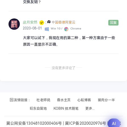
交换友链？
如果你想让你的名称变成'红色'或是其它，那就好办了，直
接
歲月安然
:
中国香港阿里云
回复
2020-08-01
Win 10 /
Chrome
<span 
class
="
comment
-
author
"><?
php
 $
comments
->
auth
大家可以试下，我现在用的第二种，第一种方案由于一些
原因一直显示不正确。
在comment-author后面加入<?php echo
$commentClass; ?>，注意，添加在双引号里面
如果你想展示'博主'的小标志，那可以单独插入一段
没有更多评论了
<span 
class
="<?
php
echo
 $
commentClass
; ?>"></
span
添加相关Css，总之 自行发挥吧！
友情链接：
杜老师说
香水主页
心耘博客
猪肉分一半
旺东自留地
KOBIN 技术随笔
更多...
本文来自投稿，不代表本站立场，如若转载，请注明出处：
冀公网安备13048102000406号
|
冀ICP备2020020976号
|
本站已
AI