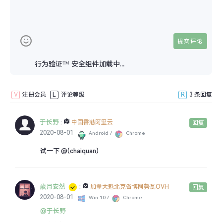
}
if
echo
 $str2;            
//如果条件成立则输出'好友'样式
?>
行为验证™ 安全组件加载中...
可以直接粘贴到评论页的作者后面进行使用
V
注册会员
L
评论等级
R
3 条回复
第三种方案
于长野
:
中国香港阿里云
回复
typecho有个函数是给文章作者的回复添加一个独一无二的
2020-08-01
Android /
Chrome
class，我们可以利用这个class实现'博主'认证，或是其
试一下 @(chaiquan)
它。注意，此方法只适用于'博主'，并不能自定义判断好友
或其它。废话不多说，给文章作者回复加一个class的函数
歲月安然
:
加拿大魁北克省博阿努瓦OVH
回复
是
2020-08-01
Win 10 /
Chrome
@于长野
<?php
echo
 $commentClass; 
?>