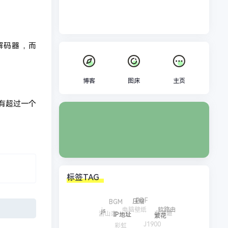
置解码器，而
博客
图床
主页
没有超过一个
标签TAG
PDF
BGM
压缩
电脑壁纸
软路由
游山恋
北海道
js
IP地址
繁花
J1900
彩虹