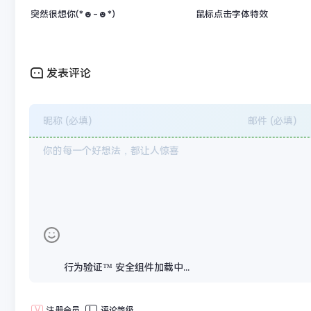
突然很想你(*☻-☻*)
鼠标点击字体特效
发表评论
行为验证™ 安全组件加载中...
V
注册会员
L
评论等级