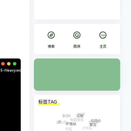
博客
图床
主页
标签TAG
PDF
BGM
电脑壁纸
压缩
游山恋
北海道
软路由
js
J1900
彩虹
繁花
IP地址