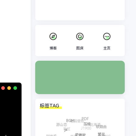
博客
图床
主页
标签TAG
PDF
电脑壁纸
BGM
北海道
游山恋
压缩
J1900
彩虹
软路由
js
旁路由
Windows桌面
BING