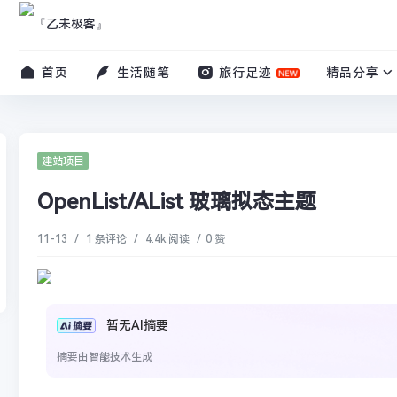
首页
生活随笔
旅行足迹
精品分享
建站项目
OpenList/AList 玻璃拟态主题
11-13
/
1 条评论
/
4.4k 阅读
/
0 赞
暂无AI摘要
摘要由智能技术生成