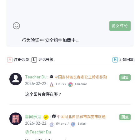
9.保存后，系统会重新部署一次，返回 Settings →
Domains，添加你的域名。
行为验证™ 安全组件加载中...
提示：可以在 Storage 页面查看存储库状态，例如大小、读写
次数统计等。
V
注册会员
L
评论等级
R
3 条回复
总结
Teacher Du
:
中国吉林省长春市公主岭市移动
回复
2026-02-22
这可能是今年见过最良心的图床方案了！部署难度几
Linux /
Chrome
这个图片会存在哪？
乎为零，Vercel的全球CDN网络让图片加载飞快。重点是
完全开源无后门，比那些突然跑路的第三方图床可靠多
了。
喜闻乐见
:
中国河北省邯郸市武安市联通
回复
2026-02-22
iPhone /
Safari
@Teacher Du
本文来自投稿，不代表本站立场，如若转载，请注明出处：